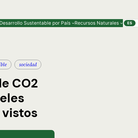
Desarrollo Sustentable por País
Recursos Naturales
ES
ible
sociedad
 de CO2
eles
 vistos