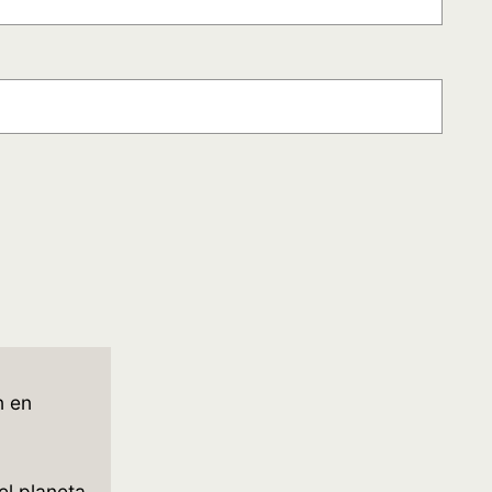
n en
el planeta.