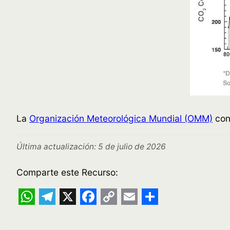
La
Organización Meteorológica Mundial (OMM)
con
Última actualización: 5 de julio de 2026
Comparte este Recurso:
WhatsApp
Telegram
X
Facebook
Copy
Email
Share
Link