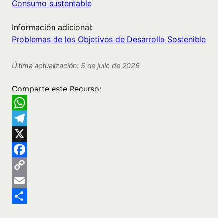
Consumo sustentable
Información adicional:
Problemas de los Objetivos de Desarrollo Sostenible
Última actualización: 5 de julio de 2026
Comparte este Recurso:
WhatsApp
Telegram
X
Facebook
Copy
Link
Email
Share