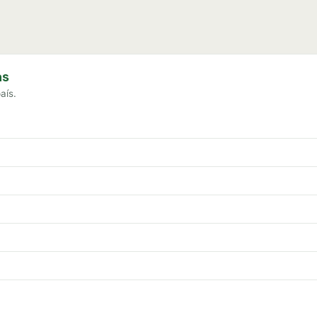
as
aís.