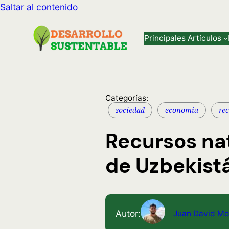
Saltar al contenido
Principales Artículos
Categorías:
sociedad
economia
re
Recursos na
de Uzbekist
Autor:
Juan David Mo