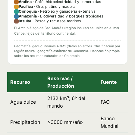
Andina
· Café, hidroelectricidad y esmeraldas
Pacífica
· Oro, platino y madera
Orinoquía
· Petróleo y ganadería extensiva
Amazonía
· Biodiversidad y bosques tropicales
Insular
· Pesca y recursos marinos
El Archipiélago de San Andrés (región Insular) se ubica en el mar
Caribe, lejos del territorio continental.
Geometría: geoBoundaries ADM1 (datos abiertos). Clasificación por
región natural: geografía estándar de Colombia. Elaboración propia
sobre los recursos naturales de Colombia.
Reservas /
Recurso
Fuente
Producción
2132 km³; 6º del
Agua dulce
FAO
mundo
Banco
Precipitación
>3000 mm/año
Mundial