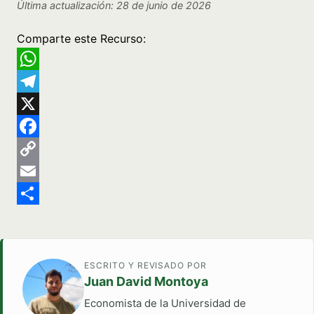
Última actualización: 28 de junio de 2026
Comparte este Recurso:
WhatsApp
Telegram
X
Facebook
Copy
Link
Email
Share
ESCRITO Y REVISADO POR
Juan David Montoya
Economista de la Universidad de