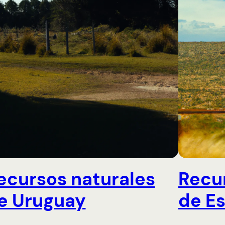
ecursos naturales
Recu
e Uruguay
de E