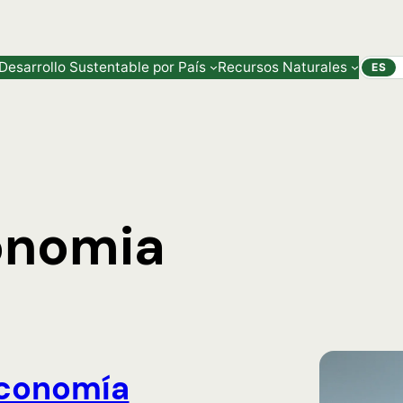
Desarrollo Sustentable por País
Recursos Naturales
ES
onomia
conomía