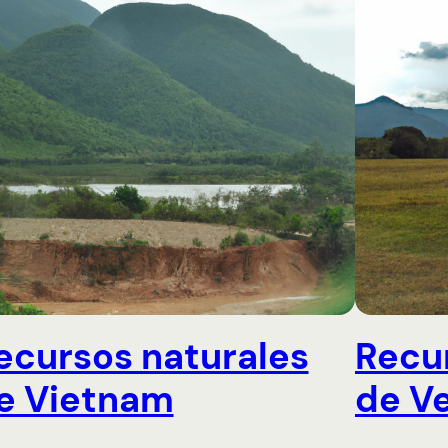
ecursos naturales
Recu
e Vietnam
de V