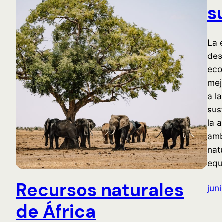
s
La 
des
eco
mej
a l
sus
la 
amb
nat
equ
Recursos naturales
jun
de África