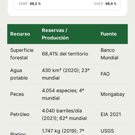
2000 ·
68,2 %
2023 ·
68,4 %
Reservas /
Recurso
Fuente
Producción
Superficie
Banco
68,41% del territorio
forestal
Mundial
Agua
430 km³ (2020); 23º
FAO
potable
mundial
4.054 especies; 4º
Peces
Mongabay
mundial
4.040 barriles/día
Petróleo
EIA 2021
(2021); 62º mundial
1.747 kg (2019); 7º
USGS
Platino