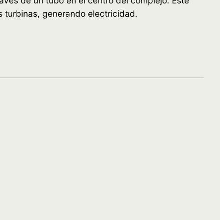
avés de un tubo en el centro del complejo. Este
 turbinas, generando electricidad.