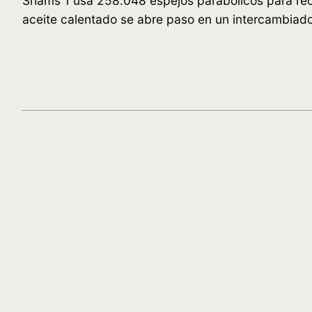
Shams 1 usa 258.048 espejos parabólicos para recog
aceite calentado se abre paso en un intercambiador