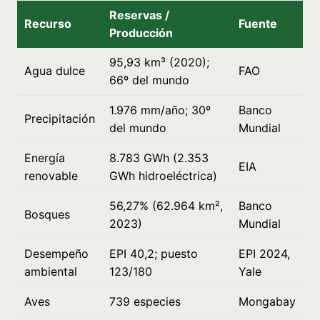
Reservas /
Recurso
Fuente
Producción
95,93 km³ (2020);
Agua dulce
FAO
66º del mundo
1.976 mm/año; 30º
Banco
Precipitación
del mundo
Mundial
Energía
8.783 GWh (2.353
EIA
renovable
GWh hidroeléctrica)
56,27% (62.964 km²,
Banco
Bosques
2023)
Mundial
Desempeño
EPI 40,2; puesto
EPI 2024,
ambiental
123/180
Yale
Aves
739 especies
Mongabay