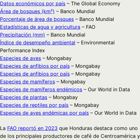
Datos económicos por país
– The Global Economy
Área de bosques (km²)
– Banco Mundial
Porcentaje de área de bosques
– Banco Mundial
Estadísticas de agua y agricultura
– FAO
Precipitación (mm)
– Banco Mundial
Índice de desempeño ambiental
– Environmental
Performance Index
Especies de aves
– Mongabay
Especies de anfibios por país
– Mongabay
Especies de anfibios por país
– Mongabay
Especies de mamíferos
– Mongabay
Especies de mamíferos endémicos
– Our World in Data
Especies de plantas
– Mongabay
Especies de reptiles por país
– Mongabay
Especies de aves endémicas por país
– Our World in Data
La
FAO reportó en 2023
que Honduras destaca como uno
de los principales productores de café de Centroamérica y