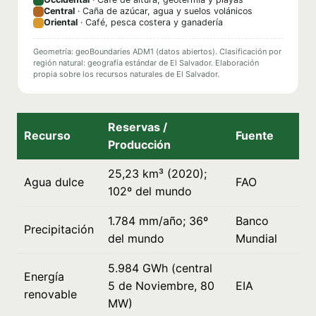
Central
· Caña de azúcar, agua y suelos volánicos
Oriental
· Café, pesca costera y ganadería
Geometría: geoBoundaries ADM1 (datos abiertos). Clasificación por
región natural: geografía estándar de El Salvador. Elaboración
propia sobre los recursos naturales de El Salvador.
Reservas /
Recurso
Fuente
Producción
25,23 km³ (2020);
Agua dulce
FAO
102º del mundo
1.784 mm/año; 36º
Banco
Precipitación
del mundo
Mundial
5.984 GWh (central
Energía
5 de Noviembre, 80
EIA
renovable
MW)