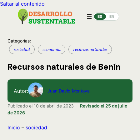
Saltar al contenido
ES
EN
Categorías:
sociedad
economia
recursos naturales
Recursos naturales de Benín
Autor:
Juan David Montoya
Publicado el
10 de abril de 2023
·
Revisado el
25 de julio
de 2026
Inicio
–
sociedad