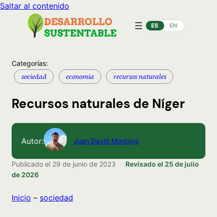
Saltar al contenido
ES
EN
Categorías:
sociedad
economia
recursos naturales
Recursos naturales de Níger
Autor:
Juan David Montoya
Publicado el
29 de junio de 2023
·
Revisado el
25 de julio
de 2026
Inicio
–
sociedad