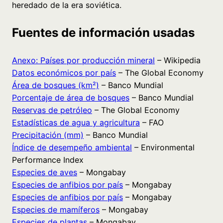
heredado de la era soviética.
Fuentes de información usadas
Anexo: Países por producción mineral
– Wikipedia
Datos económicos por país
– The Global Economy
Área de bosques (km²)
– Banco Mundial
Porcentaje de área de bosques
– Banco Mundial
Reservas de petróleo
– The Global Economy
Estadísticas de agua y agricultura
– FAO
Precipitación (mm)
– Banco Mundial
Índice de desempeño ambiental
– Environmental
Performance Index
Especies de aves
– Mongabay
Especies de anfibios por país
– Mongabay
Especies de anfibios por país
– Mongabay
Especies de mamíferos
– Mongabay
Especies de plantas
– Mongabay