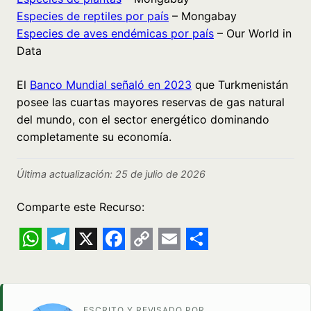
Especies de reptiles por país
– Mongabay
Especies de aves endémicas por país
– Our World in
Data
El
Banco Mundial señaló en 2023
que Turkmenistán
posee las cuartas mayores reservas de gas natural
del mundo, con el sector energético dominando
completamente su economía.
Última actualización: 25 de julio de 2026
Comparte este Recurso:
WhatsApp
Telegram
X
Facebook
Copy
Email
Share
Link
ESCRITO Y REVISADO POR