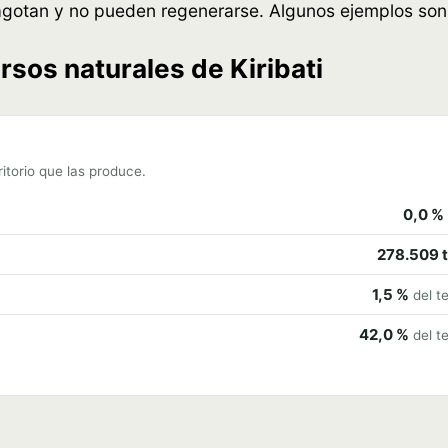
gotan y no pueden regenerarse. Algunos ejemplos son: l
rsos naturales de Kiribati
itorio que las produce.
0,0 %
278.509 t
1,5 %
del te
42,0 %
del te