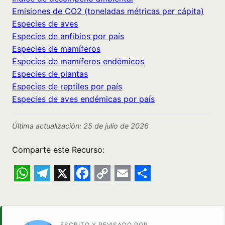
Emisiones de CO2 (toneladas métricas per cápita)
Especies de aves
Especies de anfibios por país
Especies de mamíferos
Especies de mamíferos endémicos
Especies de plantas
Especies de reptiles por país
Especies de aves endémicas por país
Última actualización: 25 de julio de 2026
Comparte este Recurso:
WhatsApp
Telegram
X
Facebook
Copy
Email
Share
Link
ESCRITO Y REVISADO POR