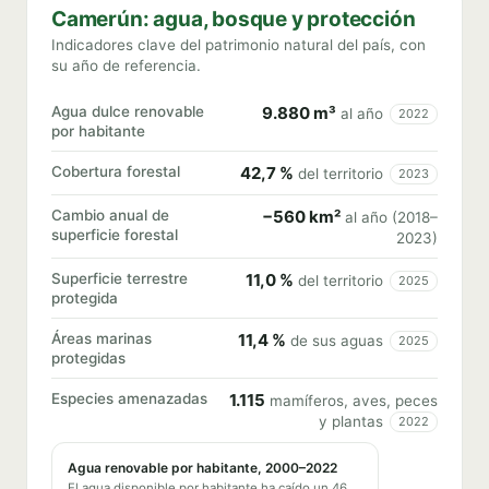
Camerún: agua, bosque y protección
Indicadores clave del patrimonio natural del país, con
su año de referencia.
Agua dulce renovable
9.880 m³
al año
2022
por habitante
Cobertura forestal
42,7 %
del territorio
2023
Cambio anual de
−560 km²
al año (2018–
superficie forestal
2023)
Superficie terrestre
11,0 %
del territorio
2025
protegida
Áreas marinas
11,4 %
de sus aguas
2025
protegidas
Especies amenazadas
1.115
mamíferos, aves, peces
y plantas
2022
Agua renovable por habitante, 2000–2022
El agua disponible por habitante ha caído un 46