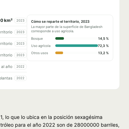
80 km²
2023
Cómo se reparte el territorio, 2023
La mayor parte de la superficie de Bangladesh
corresponde a uso agrícola.
rritorio
2023
Bosque
14,5 %
rritorio
2023
Uso agrícola
72,3 %
Otros usos
13,2 %
rritorio
2023
al año
2022
plantas
2022
, lo que lo ubica en la posición sexagésima
etróleo para el año 2022 son de 28000000 barriles,