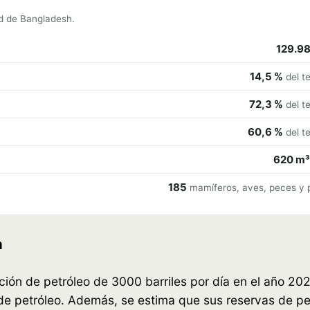
ad de Bangladesh.
129.9
14,5 %
del te
72,3 %
del te
60,6 %
del te
620 m³
185
mamíferos, aves, peces y 
h
ón de petróleo de 3000 barriles por día en el año 2021
 de petróleo. Además, se estima que sus reservas de p