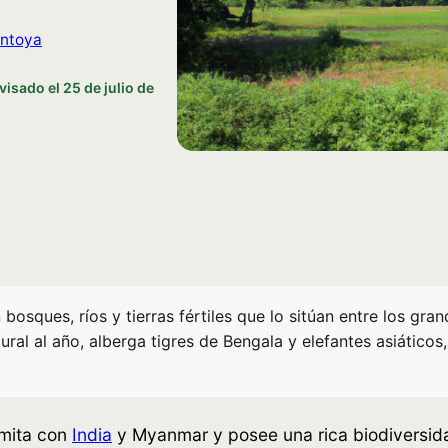
ntoya
visado el
25 de julio de
osques, ríos y tierras fértiles que lo sitúan entre los gra
ral al año, alberga tigres de Bengala y elefantes asiáticos
imita con
India
y Myanmar y posee una rica biodiversida