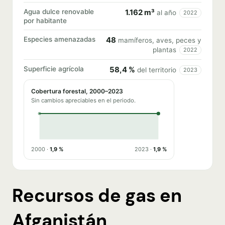
Agua dulce renovable
1.162 m³
al año
2022
por habitante
Especies amenazadas
48
mamíferos, aves, peces y
plantas
2022
Superficie agrícola
58,4 %
del territorio
2023
Cobertura forestal, 2000–2023
Sin cambios apreciables en el periodo.
2000 ·
1,9 %
2023 ·
1,9 %
Recursos de gas en
Afganistán