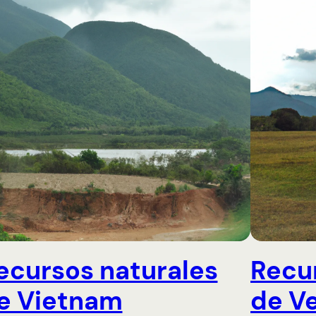
ecursos naturales
Recu
e Vietnam
de V