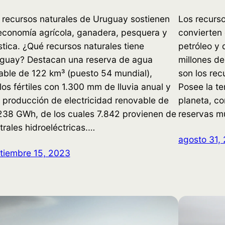
 recursos naturales de Uruguay sostienen
Los recurso
economía agrícola, ganadera, pesquera y
convierten 
ística. ¿Qué recursos naturales tiene
petróleo y 
guay? Destacan una reserva de agua
millones de
able de 122 km³ (puesto 54 mundial),
son los rec
los fértiles con 1.300 mm de lluvia anual y
Posee la te
 producción de electricidad renovable de
planeta, co
238 GWh, de los cuales 7.842 provienen de
reservas m
trales hidroeléctricas.…
agosto 31,
tiembre 15, 2023