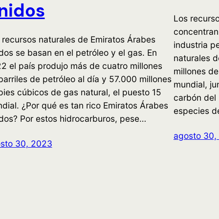
nidos
Los recurso
concentran 
 recursos naturales de Emiratos Árabes
industria p
dos se basan en el petróleo y el gas. En
naturales d
2 el país produjo más de cuatro millones
millones d
barriles de petróleo al día y 57.000 millones
mundial, ju
pies cúbicos de gas natural, el puesto 15
carbón del 
dial. ¿Por qué es tan rico Emiratos Árabes
especies 
dos? Por estos hidrocarburos, pese…
agosto 30,
sto 30, 2023