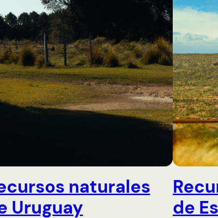
ecursos naturales
Recu
e Uruguay
de E