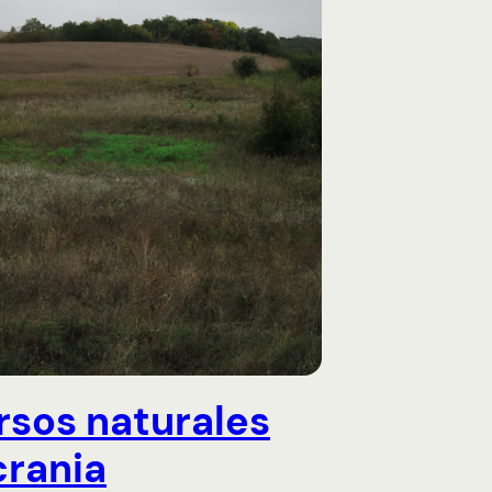
rsos naturales
crania