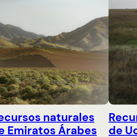
ecursos naturales
Recu
e Emiratos Árabes
de U